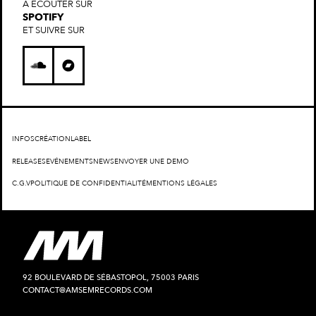
À ÉCOUTER SUR
SPOTIFY
ET SUIVRE SUR
INFOS
CRÉATION
LABEL
RELEASES
EVÉNEMENTS
NEWS
ENVOYER UNE DEMO
C.G.V
POLITIQUE DE CONFIDENTIALITÉ
MENTIONS LÉGALES
92 BOULEVARD DE SÉBASTOPOL, 75003 PARIS
CONTACT@AMSEMRECORDS.COM