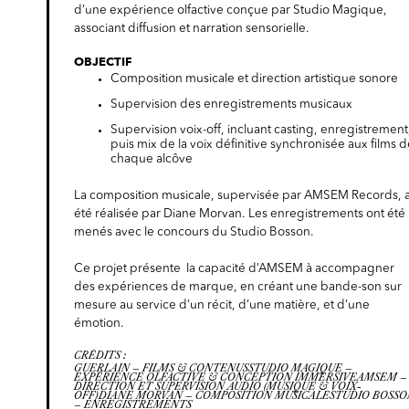
d’une expérience olfactive conçue par Studio Magique,
associant diffusion et narration sensorielle.
OBJECTIF
Composition musicale et direction artistique sonore
Supervision des enregistrements musicaux
Supervision voix-off, incluant casting, enregistrement
puis mix de la voix définitive synchronisée aux films d
chaque alcôve
La composition musicale, supervisée par AMSEM Records, 
été réalisée par Diane Morvan. Les enregistrements ont été
menés avec le concours du Studio Bosson.
Ce projet présente la capacité d’AMSEM à accompagner
des expériences de marque, en créant une bande-son sur
mesure au service d’un récit, d’une matière, et d’une
émotion.
CRÉDITS :
GUERLAIN – FILMS & CONTENUSSTUDIO MAGIQUE –
EXPÉRIENCE OLFACTIVE & CONCEPTION IMMERSIVEAMSEM –
DIRECTION ET SUPERVISION AUDIO (MUSIQUE & VOIX-
OFF)DIANE MORVAN – COMPOSITION MUSICALESTUDIO BOSSO
– ENREGISTREMENTS